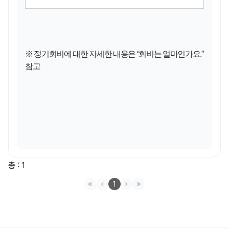
※
정기회비에 대한 자세한 내용은
“
회비는 얼마인가요
.
”
참고
총
: 1
1