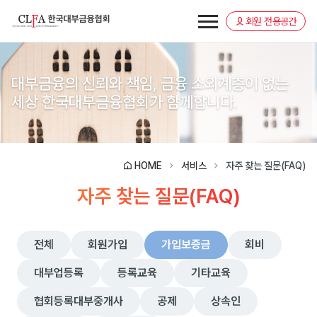
회원 전용공간
대부금융의 신뢰와 책임, 금융 소외계층이 없는
세상
한국대부금융협회가 함께합니다.
HOME
서비스
자주 찾는 질문(FAQ)
자주 찾는 질문(FAQ)
전체
회원가입
가입보증금
회비
대부업등록
등록교육
기타교육
협회등록대부중개사
공제
상속인