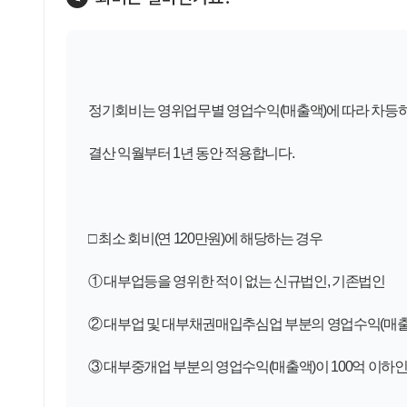
정기회비는 영위업무별 영업수익(매출액)에 따라 차
등
결산 익월부터
1
년 동안 적용
합니다
.
□
최소 회비
(연 120
만원
)
에 해당하는 경우
①
대부업등을 영위한 적이 없는 신규법인
,
기존법인
②
대부업 및 대부채권매입추심업 부분의 영업수익
(
매
③
대부중개업 부분의 영업수익
(
매출액
)
이
100
억 이하인