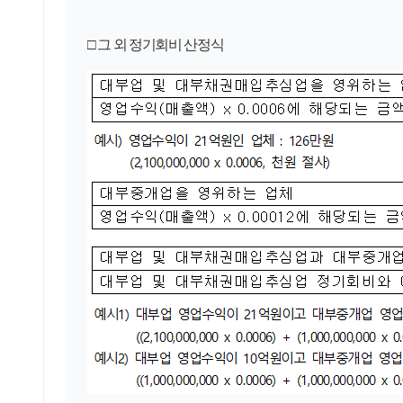
□
그 외 정기회비 산정식