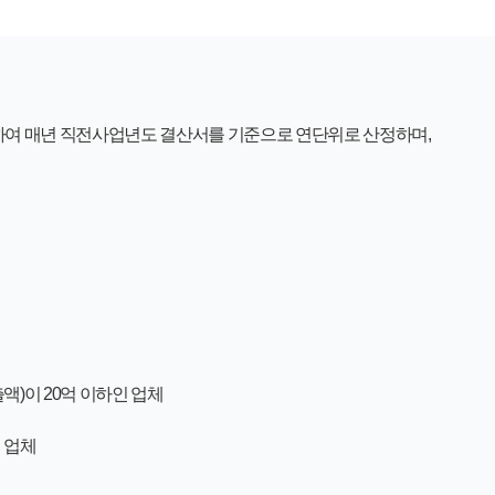
하여
매년 직전사업년도 결산서를 기준
으로
연단위
로 산정하며
,
출액
)
이
20
억 이하인 업체
 업체